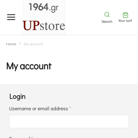
Your cart
Search
Home
My account
You are here:
My account
Login
Username or email address
*